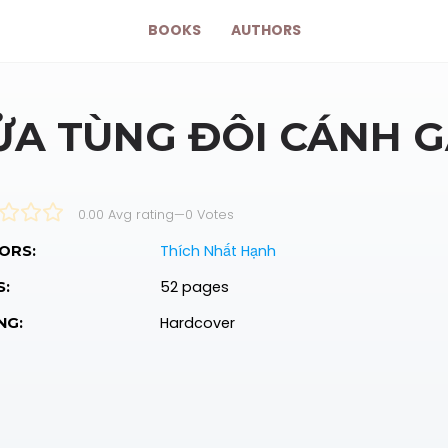
BOOKS
AUTHORS
ỬA TÙNG ĐÔI CÁNH G
0.00 Avg rating
—
0
Votes
Thích Nhất Hạnh
ORS:
52 pages
S:
Hardcover
NG: