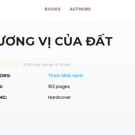
BOOKS
AUTHORS
ƯƠNG VỊ CỦA ĐẤT
0.00 Avg rating
—
0
Votes
Thích Nhất Hạnh
ORS:
163 pages
S:
Hardcover
NG: