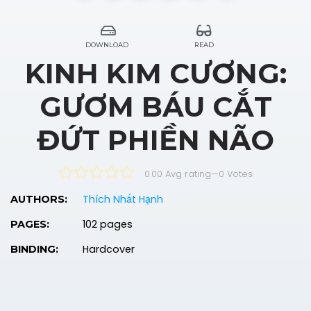
DOWNLOAD
READ
KINH KIM CƯƠNG:
GƯƠM BÁU CẮT
ĐỨT PHIỀN NÃO
0.00 Avg rating
—
0
Votes
Thích Nhất Hạnh
AUTHORS:
102 pages
PAGES:
Hardcover
BINDING: