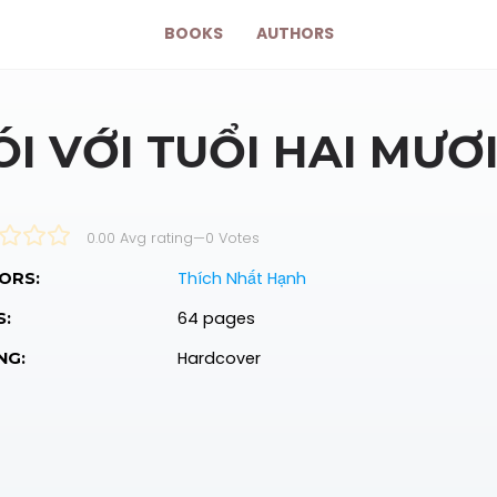
BOOKS
AUTHORS
ÓI VỚI TUỔI HAI MƯƠ
0.00 Avg rating
—
0
Votes
Thích Nhất Hạnh
ORS:
64 pages
S:
Hardcover
NG: