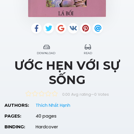
DOWNLOAD
READ
ƯỚC HẸN VỚI SỰ
SỐNG
0.00 Avg rating
—
0
Votes
Thích Nhất Hạnh
AUTHORS:
40 pages
PAGES:
Hardcover
BINDING: