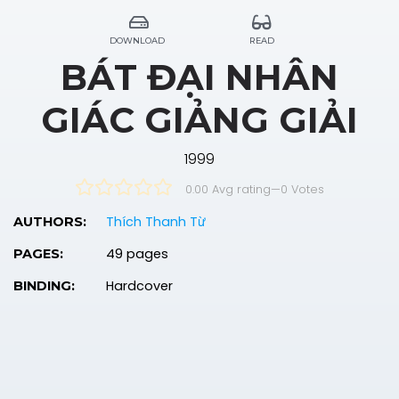
DOWNLOAD
READ
BÁT ĐẠI NHÂN
GIÁC GIẢNG GIẢI
1999
0.00 Avg rating
—
0
Votes
Thích Thanh Từ
AUTHORS:
49 pages
PAGES:
Hardcover
BINDING: