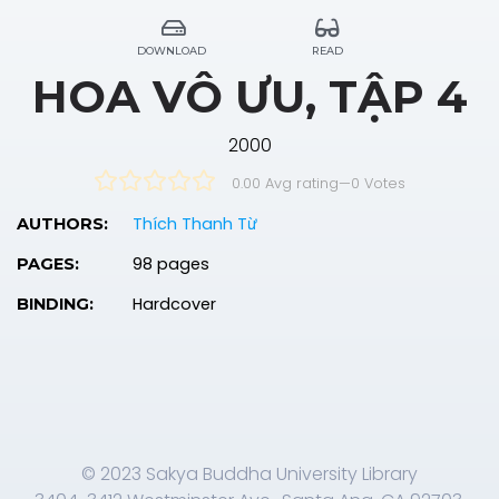
DOWNLOAD
READ
HOA VÔ ƯU, TẬP 4
2000
0.00 Avg rating
—
0
Votes
Thích Thanh Từ
AUTHORS:
98 pages
PAGES:
Hardcover
BINDING:
© 2023 Sakya Buddha University Library