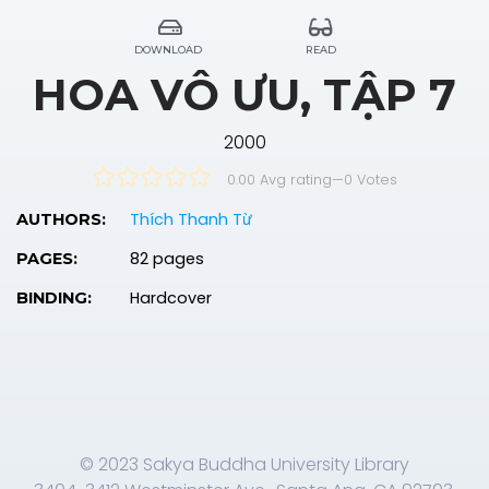
DOWNLOAD
READ
HOA VÔ ƯU, TẬP 7
2000
0.00 Avg rating
—
0
Votes
Thích Thanh Từ
AUTHORS:
82 pages
PAGES:
Hardcover
BINDING:
© 2023 Sakya Buddha University Library