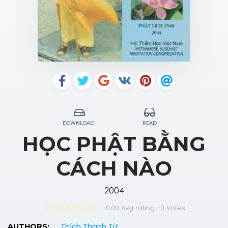
DOWNLOAD
READ
HỌC PHẬT BẰNG
CÁCH NÀO
2004
0.00 Avg rating
—
0
Votes
Thích Thanh Từ
AUTHORS: