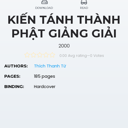
DOWNLOAD
READ
KIẾN TÁNH THÀNH
PHẬT GIẢNG GIẢI
2000
0.00 Avg rating
—
0
Votes
Thích Thanh Từ
AUTHORS:
185 pages
PAGES:
Hardcover
BINDING: