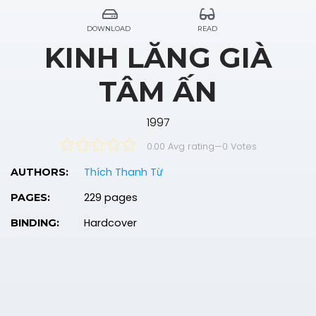
DOWNLOAD
READ
KINH LĂNG GIÀ
TÂM ẤN
1997
0.00 Avg rating
—
0
Votes
Thích Thanh Từ
AUTHORS:
229 pages
PAGES:
Hardcover
BINDING: