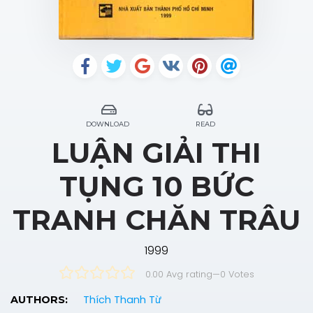
DOWNLOAD
READ
LUẬN GIẢI THI
TỤNG 10 BỨC
TRANH CHĂN TRÂU
1999
0.00 Avg rating
—
0
Votes
Thích Thanh Từ
AUTHORS: