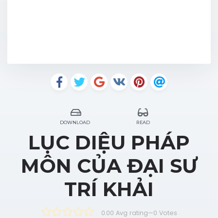
DOWNLOAD
READ
LỤC DIỆU PHÁP
MÔN CỦA ĐẠI SƯ
TRÍ KHẢI
0.00 Avg rating
—
0
Votes