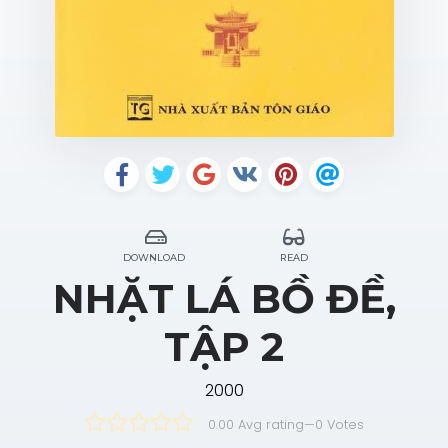
DOWNLOAD
READ
NHẶT LÁ BỒ ĐỀ,
TẬP 2
2000
0.00 Avg rating
—
0
Votes