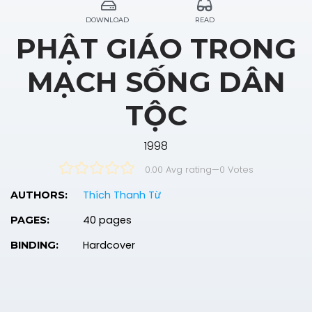
DOWNLOAD
READ
PHẬT GIÁO TRONG
MẠCH SỐNG DÂN
TỘC
1998
0.00 Avg rating
—
0
Votes
Thích Thanh Từ
AUTHORS:
40 pages
PAGES:
Hardcover
BINDING: