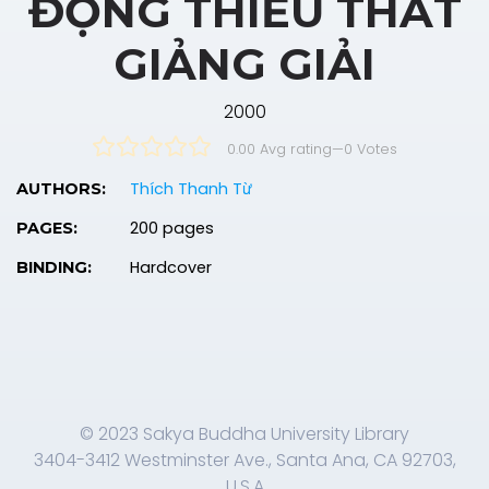
ĐỘNG THIẾU THẤT
GIẢNG GIẢI
2000
0.00 Avg rating
—
0
Votes
Thích Thanh Từ
AUTHORS:
200 pages
PAGES:
Hardcover
BINDING:
© 2023 Sakya Buddha University Library
3404-3412 Westminster Ave., Santa Ana, CA 92703,
U.S.A