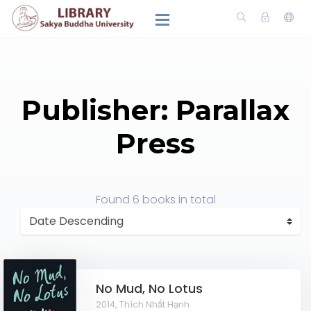
Publisher: Parallax
Press
Found
6 books
in total
No Mud, No Lotus
2014,
Thích Nhất Hạnh